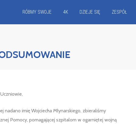
RÓBMY SWOJE
4K
DZIEJE SIĘ
ZESPÓŁ
 PODSUMOWANIE
 Uczniowie,
ej nadano imię Wojciecha Młynarskiego, zbieraliśmy
ecznej Pomocy, pomagającej szpitalom w ogarniętej wojną